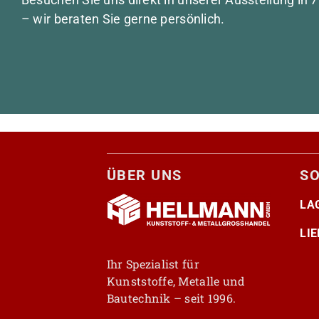
– wir beraten Sie gerne persönlich.
ÜBER UNS
S
LA
LI
Ihr Spezialist für
Kunststoffe, Metalle und
Bautechnik – seit 1996.