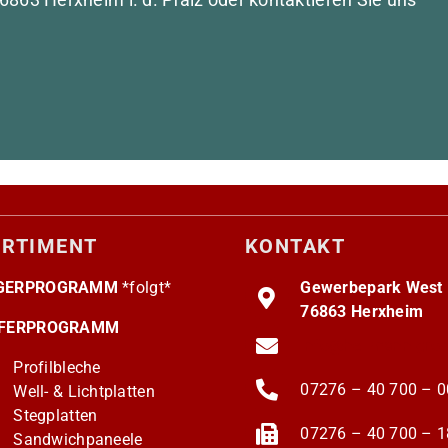
ORTIMENT
KONTAKT
GERPROGRAMM
*folgt*
Gewerbepark West I
76863 Herxheim
EFERPROGRAMM
info@hellmann-gros
Profilbleche
07276 – 40 700 – 0
Well- & Lichtplatten
Stegplatten
07276 – 40 700 – 1
Sandwichpaneele