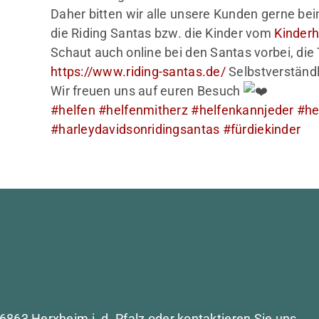
Daher bitten wir alle unsere Kunden gerne b
die Riding Santas bzw. die Kinder vom
Kinderh
Schaut auch online bei den Santas vorbei, die
https://www.riding-santas.de/
Selbstverständ
Wir freuen uns auf euren Besuch
#helfen
#helfenmitherz
#helfenkannjeder
#he
#harleydavidsonridingsantas
#fürdiekinder
6863 Herxheim i. d. Pfalz oder kontaktieren Sie uns