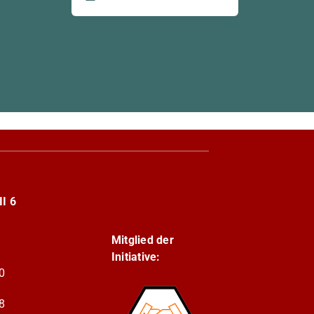
I 6
Mitglied der
shandel.de
Initiative:
0
8