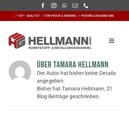
Zum
Inhalt
✓ TOP – QUALITÄT ✓ FÜR PRIVAT & GEWERBE ✓ PERSÖNLICHE BERATUNG
springen
Toggle
Navigatio
Home
Über Tamara Hellmann
Der Autor hat bisher keine Details
Sortiment
angegeben.
Bisher hat Tamara Hellmann, 21
Über uns
Blog Beiträge geschrieben.
NEWS